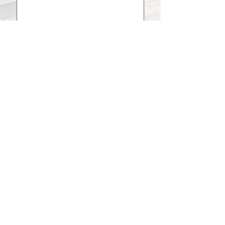
*
「
個人情報保護方針
」の内容に同意
する
送信
株式会社N.O.Kフロンティア​
大 阪 本 社 〒541-0053 大阪市中央区本町2-3-4
アソルティ本町4階
TEL: 06-6484-6618 FAX: 06-6266-0056
​プライバシーポリシー​